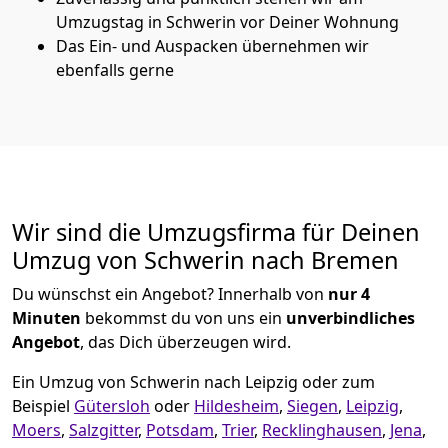
Umzugstag in Schwerin vor Deiner Wohnung
Das Ein- und Auspacken übernehmen wir
ebenfalls gerne
Wir sind die Umzugsfirma für Deinen
Umzug von Schwerin nach Bremen
Du wünschst ein Angebot? Innerhalb von
nur 4
Minuten
bekommst du von uns ein
unverbindliches
Angebot
, das Dich überzeugen wird.
Ein Umzug von Schwerin nach Leipzig oder zum
Beispiel
Gütersloh
oder
Hildesheim
,
Siegen
,
Leipzig
,
Moers
,
Salzgitter
,
Potsdam
,
Trier
,
Recklinghausen
,
Jena
,