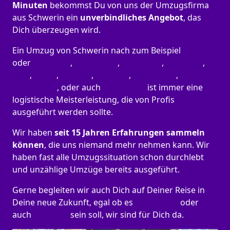
Minuten
bekommst Du von uns der Umzugsfirma
aus Schwerin ein
unverbindliches Angebot
, das
Dich überzeugen wird.
Ein Umzug von Schwerin nach zum Beispiel
Berlin
oder
Hamburg
,
Osnabrück
,
Ingolstadt
,
München
,
Köln
,
Essen
,
Bremen
,
Dresden
,
Heidelberg
,
Leverkusen
, oder auch
Remscheid
ist immer eine
logistische Meisterleistung, die von Profis
ausgeführt werden sollte.
Wir haben
seit
15 Jahren Erfahrungen sammeln
können
, die uns niemand mehr nehmen kann. Wir
haben fast alle Umzugssituation schon durchlebt
und unzählige Umzüge bereits ausgeführt.
Gerne begleiten wir auch Dich auf Deiner Reise in
Deine neue Zukunft, egal ob es
Düsseldorf
oder
auch
Potsdam
sein soll, wir sind für Dich da.