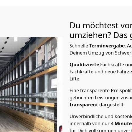
Du möchtest vo
umziehen? Das g
Schnelle
Terminvergabe
.
Au
Deinem Umzug von Schwerin 
Qualifizierte
Fachkräfte u
Fachkräfte und neue Fahrze
Lifte.
Eine transparente Preispolit
gebuchten Leistungen zusam
transparent
dargestellt.
Unverbindliche und kosten
innerhalb von nur
4
Minut
für Dich vollkommen unverb