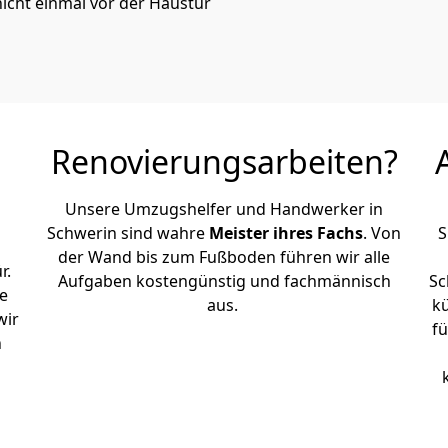
icht einmal vor der Haustür
Renovierungsarbeiten?
Unsere Umzugshelfer und Handwerker in
Schwerin sind wahre
Meister ihres Fachs
. Von
S
der Wand bis zum Fußboden führen wir alle
r.
Aufgaben kostengünstig und fachmännisch
Sc
e
aus.
k
wir
fü
h